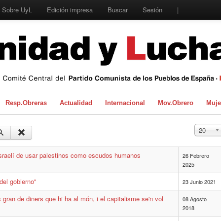
Sobre UyL
Edición impresa
Buscar
Sesión
|
Resp.Obreras
Actualidad
Internacional
Mov.Obrero
Muje
Cantidad
20
a israelí de usar palestinos como escudos humanos
26 Febrero
2025
del gobierno"
23 Junio 2021
gran de diners que hi ha al món, i el capitalisme se'n vol
08 Agosto
2018