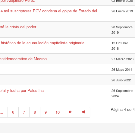
o por Alejandro Pérez
02 Enero 2020
4 mil suscriptores PCV condena el golpe de Estado del
26 Enero 2019
rá la crisis del poder
28 Septiembre
2019
istórico de la acumulación capitalista originaria
12 Octubre
2018
 antidemocratico de Macron
27 Marzo 2023
26 Mayo 2014
26 Julio 2022
ral y lucha por Palestina
26 Septiembre
2024
Página 4 de 4
...
6
7
8
9
10