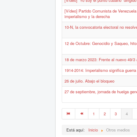
[Vídeo] “Yo soy el punto cubano” dirigid
[Vídeo] Partido Comunista de Venezuela 
imperialismo y la derecha
10-N, la convocatoria electoral no resolve
12 de Octubre: Genocidio y Saqueo, hito h
18 de marzo 2023: Frente al nuevo 49/3
1914-2014: Imperialismo significa guerra
26 de julio. Abajo el bloqueo
27 de septiembre, jornada de huelga gene
1
2
3
4
Está aquí:
Inicio
Otros medios