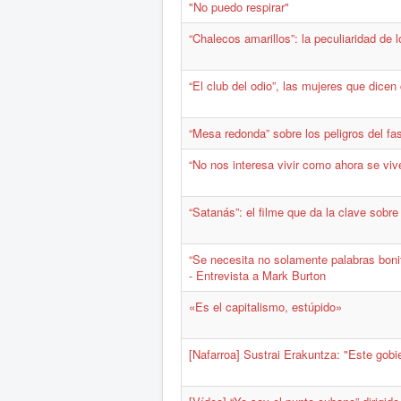
"No puedo respirar"
“Chalecos amarillos”: la peculiaridad de 
“El club del odio”, las mujeres que dicen
“Mesa redonda” sobre los peligros del f
“No nos interesa vivir como ahora se vive
“Satanás”: el filme que da la clave sob
“Se necesita no solamente palabras bonita
- Entrevista a Mark Burton
«Es el capitalismo, estúpido»
[Nafarroa] Sustrai Erakuntza: "Este gob