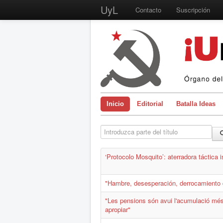
UyL
Contacto
Suscripción
Inicio
Editorial
Batalla Ideas
Introduzca parte del título
‘Protocolo Mosquito’: aterradora táctic
"Hambre, desesperación, derrocamiento 
"Les pensions són avui l'acumulació més 
apropiar"