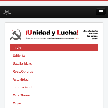
UyL
Contacto
Suscripción
Sobre UyL
Edición impresa
Inicio
Editorial
Buscar
Batalla Ideas
Sesión
Resp.Obreras
|
Actualidad
Internacional
Mov.Obrero
Mujer