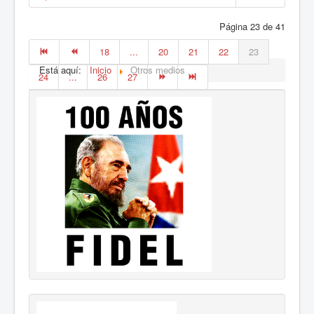
Página 23 de 41
18
...
20
21
22
23
Está aquí:
Inicio
Otros medios
24
...
26
27