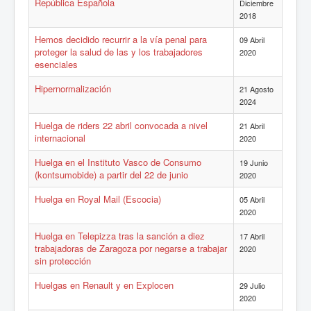
República Española
Diciembre
2018
Hemos decidido recurrir a la vía penal para
09 Abril
proteger la salud de las y los trabajadores
2020
esenciales
Hipernormalización
21 Agosto
2024
Huelga de riders 22 abril convocada a nivel
21 Abril
internacional
2020
Huelga en el Instituto Vasco de Consumo
19 Junio
(kontsumobide) a partir del 22 de junio
2020
Huelga en Royal Mail (Escocia)
05 Abril
2020
Huelga en Telepizza tras la sanción a diez
17 Abril
trabajadoras de Zaragoza por negarse a trabajar
2020
sin protección
Huelgas en Renault y en Explocen
29 Julio
2020