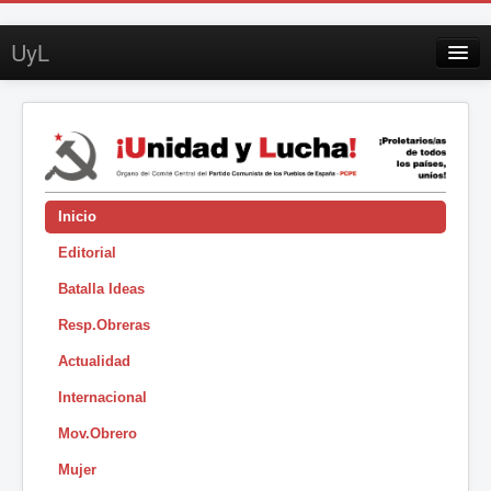
UyL
Contacto
Suscripción
Sobre UyL
Edición impresa
Inicio
Editorial
Buscar
Batalla Ideas
Sesión
Resp.Obreras
|
Actualidad
Internacional
Mov.Obrero
Mujer