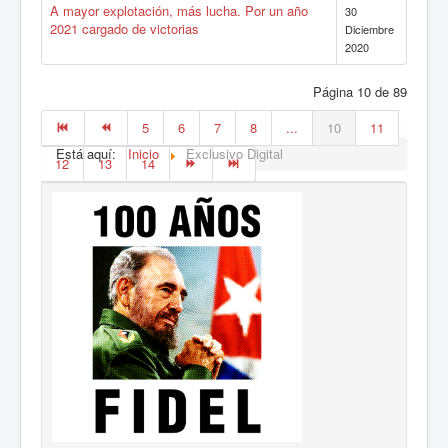
A mayor explotación, más lucha. Por un año
30
2021 cargado de victorias
Diciembre
2020
Página 10 de 89
5
6
7
8
...
10
11
Está aquí:
Inicio
Exclusivo Digital
12
13
14