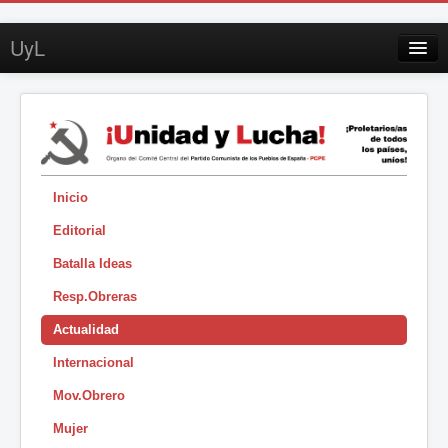
UyL
Contacto
Suscripción
Sobre UyL
Edición impresa
Inicio
Editorial
Buscar
Batalla Ideas
Sesión
Resp.Obreras
|
Actualidad
Internacional
Mov.Obrero
Mujer