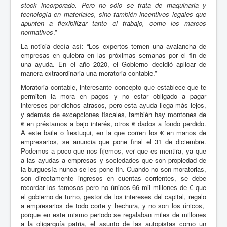
stock incorporado. Pero no sólo se trata de maquinaria y
tecnología en materiales, sino también incentivos legales que
apunten a flexibilizar tanto el trabajo, como los marcos
normativos
.”
La noticia decía así: “Los expertos temen una avalancha de
empresas en quiebra en las próximas semanas por el fin de
una ayuda. En el año 2020, el Gobierno decidió aplicar de
manera extraordinaria una moratoria contable.”
Moratoria contable, interesante concepto que establece que te
permiten la mora en pagos y no estar obligado a pagar
intereses por dichos atrasos, pero esta ayuda llega más lejos,
y además de excepciones fiscales, también hay montones de
€ en préstamos a bajo interés, otros € dados a fondo perdido.
A este baile o fiestuqui, en la que corren los € en manos de
empresarios, se anuncia que pone final el 31 de diciembre.
Podemos a poco que nos fijemos, ver que es mentira, ya que
a las ayudas a empresas y sociedades que son propiedad de
la burguesía nunca se les pone fin. Cuando no son moratorias,
son directamente ingresos en cuentas corrientes, se debe
recordar los famosos pero no únicos 66 mil millones de € que
el gobierno de turno, gestor de los intereses del capital, regalo
a empresarios de todo corte y hechura, y no son los únicos,
porque en este mismo periodo se regalaban miles de millones
a la oligarquía patria, el asunto de las autopistas como un