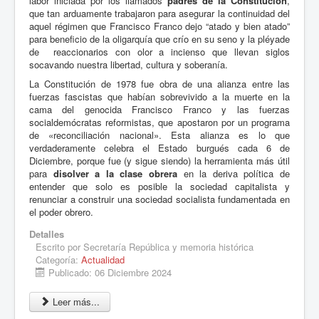
labor iniciada por los llamados
padres de la Constitución
,
que tan arduamente trabajaron para asegurar la continuidad del
aquel régimen que Francisco Franco dejo “atado y bien atado”
para beneficio de la oligarquía que crío en su seno y la pléyade
de reaccionarios con olor a incienso que llevan siglos
socavando nuestra libertad, cultura y soberanía.
La Constitución de 1978 fue obra de una alianza entre las
fuerzas fascistas que habían sobrevivido a la muerte en la
cama del genocida Francisco Franco y las fuerzas
socialdemócratas reformistas, que apostaron por un programa
de «reconciliación nacional». Esta alianza es lo que
verdaderamente celebra el Estado burgués cada 6 de
Diciembre, porque fue (y sigue siendo) la herramienta más útil
para
disolver a la clase obrera
en la deriva política de
entender que solo es posible la sociedad capitalista y
renunciar a construir una sociedad socialista fundamentada en
el poder obrero.
Detalles
Escrito por
Secretaría República y memoria histórica
Categoría:
Actualidad
Publicado: 06 Diciembre 2024
Leer más...