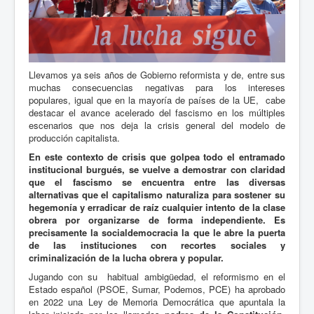
Llevamos ya seis años de Gobierno reformista y de, entre sus
muchas consecuencias negativas para los intereses
populares, igual que en la mayoría de países de la UE, cabe
destacar el avance acelerado del fascismo en los múltiples
escenarios que nos deja la crisis general del modelo de
producción capitalista.
En este contexto de crisis que golpea todo el entramado
institucional burgués, se vuelve a demostrar con claridad
que el fascismo se encuentra entre las diversas
alternativas que el capitalismo naturaliza para sostener su
hegemonía y erradicar de raíz cualquier intento de la clase
obrera por organizarse de forma independiente. Es
precisamente la socialdemocracia la que le abre la puerta
de las instituciones con recortes sociales y
criminalización de la lucha obrera y popular.
Jugando con su habitual ambigüedad, el reformismo en el
Estado español (PSOE, Sumar, Podemos, PCE) ha aprobado
en 2022 una Ley de Memoria Democrática que apuntala la