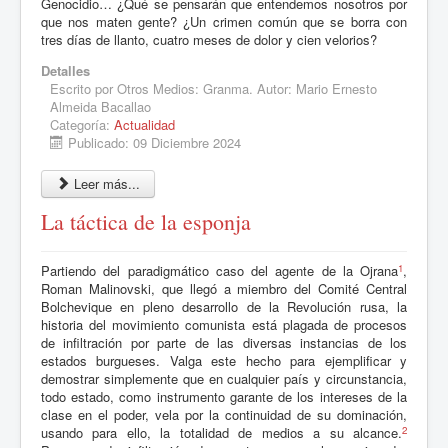
Genocidio… ¿Qué se pensarán que entendemos nosotros por
que nos maten gente? ¿Un crimen común que se borra con
tres días de llanto, cuatro meses de dolor y cien velorios?
Detalles
Escrito por
Otros Medios: Granma. Autor: Mario Ernesto
Almeida Bacallao
Categoría:
Actualidad
Publicado: 09 Diciembre 2024
Leer más...
La táctica de la esponja
1
Partiendo del paradigmático caso del agente de la Ojrana
,
Roman Malinovski, que llegó a miembro del Comité Central
Bolchevique en pleno desarrollo de la Revolución rusa, la
historia del movimiento comunista está plagada de procesos
de infiltración por parte de las diversas instancias de los
estados burgueses. Valga este hecho para ejemplificar y
demostrar simplemente que en cualquier país y circunstancia,
todo estado, como instrumento garante de los intereses de la
clase en el poder, vela por la continuidad de su dominación,
2
usando para ello, la totalidad de medios a su alcance.