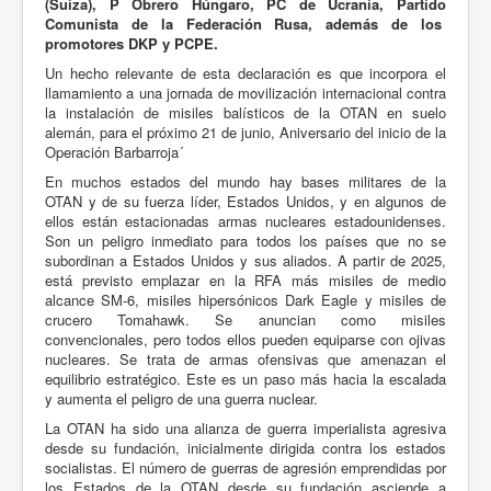
(Suiza), P Obrero Húngaro, PC de Ucrania, Partido
Comunista de la Federación Rusa, además de los
promotores DKP y PCPE.
Un hecho relevante de esta declaración es que incorpora el
llamamiento a una jornada de movilización internacional contra
la instalación de misiles balísticos de la OTAN en suelo
alemán, para el próximo 21 de junio, Aniversario del inicio de la
Operación Barbarroja´
En muchos estados del mundo hay bases militares de la
OTAN y de su fuerza líder, Estados Unidos, y en algunos de
ellos están estacionadas armas nucleares estadounidenses.
Son un peligro inmediato para todos los países que no se
subordinan a Estados Unidos y sus aliados. A partir de 2025,
está previsto emplazar en la RFA más misiles de medio
alcance SM-6, misiles hipersónicos Dark Eagle y misiles de
crucero Tomahawk. Se anuncian como misiles
convencionales, pero todos ellos pueden equiparse con ojivas
nucleares. Se trata de armas ofensivas que amenazan el
equilibrio estratégico. Este es un paso más hacia la escalada
y aumenta el peligro de una guerra nuclear.
La OTAN ha sido una alianza de guerra imperialista agresiva
desde su fundación, inicialmente dirigida contra los estados
socialistas. El número de guerras de agresión emprendidas por
los Estados de la OTAN desde su fundación asciende a