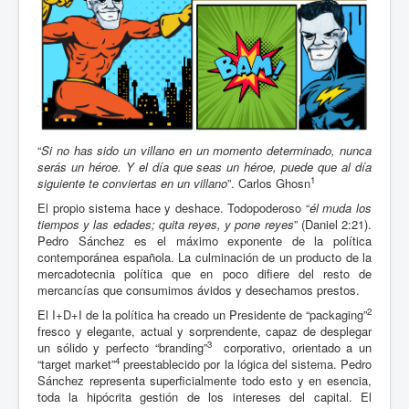
“
Si no has sido un villano en un momento determinado, nunca
serás un héroe. Y el día que seas un héroe, puede que al día
1
siguiente te conviertas en un villano
”. Carlos Ghosn
El propio sistema hace y deshace. Todopoderoso “
él muda los
tiempos y las edades; quita reyes, y pone reyes
” (Daniel 2:21).
Pedro Sánchez es el máximo exponente de la política
contemporánea española. La culminación de un producto de la
mercadotecnia política que en poco difiere del resto de
mercancías que consumimos ávidos y desechamos prestos.
2
El I+D+I de la política ha creado un Presidente de “packaging”
fresco y elegante, actual y sorprendente, capaz de desplegar
3
un sólido y perfecto “branding”
corporativo, orientado a un
4
“target market”
preestablecido por la lógica del sistema. Pedro
Sánchez representa superficialmente todo esto y en esencia,
toda la hipócrita gestión de los intereses del capital. El