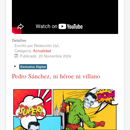
Detalles
Escrito por
Redacción UyL
Categoría:
Actualidad
Publicado: 20 Noviembre 2024
Exclusivo Digital
Pedro Sánchez, ni héroe ni villano