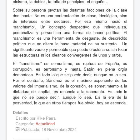
cinismo, la doblez, la falta de principios, el engaño…
Sobre su persona pivotan las distintas facciones de la clase
dominante. No es una confrontación de clase, ideológica, sino
de intereses entre sectores. Por eso mismo nació el
“sanchismo”. Un concepto despectivo que individualiza,
personaliza y personifica una forma de hacer política. El
“sanchismo” es una herramienta de desgaste, de descrédito
político que no altera la base material de su sustento. Un
significante vacío y permeable que puede erosionarse sin tocar
las estructuras ni los idearios convergentes de unos y otros.
El “sanchismo” es comunismo, es ruptura de España, es
corrupción, es terrorismo y hasta Satán en plena orgía
demoníaca. Es todo lo que se puede decir, aunque no lo sea.
Por el contrario, Sánchez es el máximo exponente de los
valores del imperialismo, de la opresión, es sometimiento a la
dictadura del capital, es renuncia a la soberanía. Es todo lo
que no se puede decir, aunque lo sea. En la era de la
posverdad, lo que en otros tiempos fue obvio, hoy se esconde.
Detalles
Escrito por
Kike Parra
Categoría:
Actualidad
Publicado: 18 Noviembre 2024