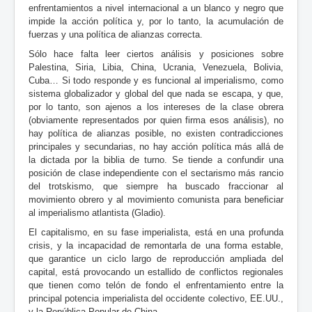
enfrentamientos a nivel internacional a un blanco y negro que
impide la acción política y, por lo tanto, la acumulación de
fuerzas y una política de alianzas correcta.
Sólo hace falta leer ciertos análisis y posiciones sobre
Palestina, Siria, Libia, China, Ucrania, Venezuela, Bolivia,
Cuba… Si todo responde y es funcional al imperialismo, como
sistema globalizador y global del que nada se escapa, y que,
por lo tanto, son ajenos a los intereses de la clase obrera
(obviamente representados por quien firma esos análisis), no
hay política de alianzas posible, no existen contradicciones
principales y secundarias, no hay acción política más allá de
la dictada por la biblia de turno. Se tiende a confundir una
posición de clase independiente con el sectarismo más rancio
del trotskismo, que siempre ha buscado fraccionar al
movimiento obrero y al movimiento comunista para beneficiar
al imperialismo atlantista (Gladio).
El capitalismo, en su fase imperialista, está en una profunda
crisis, y la incapacidad de remontarla de una forma estable,
que garantice un ciclo largo de reproducción ampliada del
capital, está provocando un estallido de conflictos regionales
que tienen como telón de fondo el enfrentamiento entre la
principal potencia imperialista del occidente colectivo, EE.UU.,
y la República Popular de China.