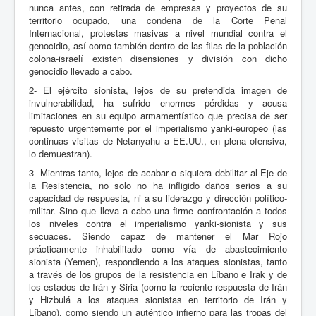
nunca antes, con retirada de empresas y proyectos de su
territorio ocupado, una condena de la Corte Penal
Internacional, protestas masivas a nivel mundial contra el
genocidio, así como también dentro de las filas de la población
colona-israelí existen disensiones y división con dicho
genocidio llevado a cabo.
2- El ejército sionista, lejos de su pretendida imagen de
invulnerabilidad, ha sufrido enormes pérdidas y acusa
limitaciones en su equipo armamentístico que precisa de ser
repuesto urgentemente por el imperialismo yanki-europeo (las
continuas visitas de Netanyahu a EE.UU., en plena ofensiva,
lo demuestran).
3- Mientras tanto, lejos de acabar o siquiera debilitar al Eje de
la Resistencia, no solo no ha infligido daños serios a su
capacidad de respuesta, ni a su liderazgo y dirección político-
militar. Sino que lleva a cabo una firme confrontación a todos
los niveles contra el imperialismo yanki-sionista y sus
secuaces. Siendo capaz de mantener el Mar Rojo
prácticamente inhabilitado como vía de abastecimiento
sionista (Yemen), respondiendo a los ataques sionistas, tanto
a través de los grupos de la resistencia en Líbano e Irak y de
los estados de Irán y Siria (como la reciente respuesta de Irán
y Hizbulá a los ataques sionistas en territorio de Irán y
Líbano), como siendo un auténtico infierno para las tropas del