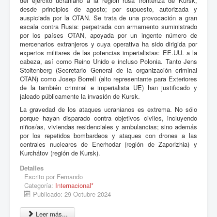
del ejército ucraniano a la región rusa fronteriza de Kursk,
desde principios de agosto; por supuesto, autorizada y
auspiciada por la OTAN. Se trata de una provocación a gran
escala contra Rusia: perpetrada con armamento suministrado
por los países OTAN, apoyada por un ingente número de
mercenarios extranjeros y cuya operativa ha sido dirigida por
expertos militares de las potencias imperialistas: EE.UU. a la
cabeza, así como Reino Unido e incluso Polonia. Tanto Jens
Stoltenberg (Secretario General de la organización criminal
OTAN) como Josep Borrell (alto representante para Exteriores
de la también criminal e imperialista UE) han justificado y
jaleado públicamente la invasión de Kursk.
La gravedad de los ataques ucranianos es extrema. No sólo
porque hayan disparado contra objetivos civiles, incluyendo
niños/as, viviendas residenciales y ambulancias; sino además
por los repetidos bombardeos y ataques con drones a las
centrales nucleares de Enerhodar (región de Zaporizhia) y
Kurchátov (región de Kursk).
Detalles
Escrito por
Fernando
Categoría:
Internacional*
Publicado: 29 Octubre 2024
Leer más...