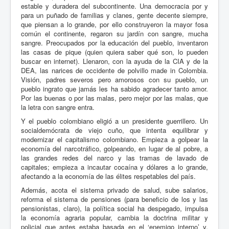
estable y duradera del subcontinente. Una democracia por y
para un puñado de familias y clanes, gente decente siempre,
que piensan a lo grande, por ello construyeron la mayor fosa
común el continente, regaron su jardín con sangre, mucha
sangre. Preocupados por la educación del pueblo, inventaron
las casas de pique (quien quiera saber qué son, lo pueden
buscar en internet). Llenaron, con la ayuda de la CIA y de la
DEA, las narices de occidente de polvillo
made in Colombia
.
Visión, padres severos pero amorosos con su pueblo, un
pueblo ingrato que jamás les ha sabido agradecer tanto amor.
Por las buenas o por las malas, pero mejor por las malas, que
la letra con sangre entra.
Y el pueblo colombiano eligió a un presidente guerrillero. Un
socialdemócrata de viejo cuño, que intenta equilibrar y
modernizar el capitalismo colombiano. Empieza a golpear la
economía del narcotráfico, golpeando, en lugar de al pobre, a
las grandes redes del narco y las tramas de lavado de
capitales; empieza a incautar cocaína y dólares a lo grande,
afectando a la economía de las élites respetables del país.
Además, acota el sistema privado de salud, sube salarios,
reforma el sistema de pensiones (para beneficio de los y las
pensionistas, claro), la política social ha despegado, impulsa
la economía agraria popular, cambia la doctrina militar y
policial que antes estaba basada en el ‘enemigo interno’ y,