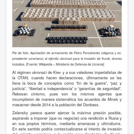
Pie de foto: Aportación de armamento de Petro Poroshenko (oligarca y ex-
presidente ucraniano) al ejército ukronazi para la invasión de Kursk, drones
incluidos. [Fuente: Wikipedia – Ministerio de Defensa de Ucrania]
Al régimen ukronazi de Kiev y a sus valedores imperialistas de
la OTAN, cuando hacen declaraciones, últimamente se les
llena la boca de conceptos como “fin de la guerra”, “paz y
justicia”, “libertad e independencia” o “garantías de seguridad”.
Rebosan cinismo, pues son los mismos agentes que
incumplieron de manera sistemática los acuerdos de Minsk y
masacran desde 2014 a la población del Donbass.
Zelensky parece querer ejercer la máxima presión posible,
aspirando a imponer (que no negociar) una rendición a Rusia y
en sus propios términos, mediante amenazas y ultimátums.
En este sentido podría contextualizarse el intento de invasión