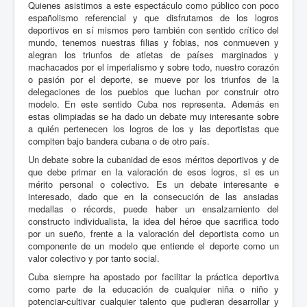
Quienes asistimos a este espectáculo como público con poco
españolismo referencial y que disfrutamos de los logros
deportivos en sí mismos pero también con sentido crítico del
mundo, tenemos nuestras filias y fobias, nos conmueven y
alegran los triunfos de atletas de países marginados y
machacados por el imperialismo y sobre todo, nuestro corazó
n
o pasi
ón por el deporte, se mueve por los triunfos de la
delegaciones de los pueblos que luchan por construir otro
modelo. En
este sentido Cuba nos representa. Adem
ás en
estas olimpiadas se ha dado un debate muy interesante sobre
a quién pertenecen los logros de los y las deportistas que
compiten bajo bandera cubana o de otro paí
s.
Un debate sobre la cubanidad de esos méritos deportivos y de
que debe primar en la valoración de esos logros, si es un
mérito personal o colectivo. Es un debate interesante e
interesado, dado que en la consecución de las ansiadas
medallas o ré
cords
, puede haber un ensalzamiento del
constructo individualista, la idea del héroe que sacrifica todo
por un sueñ
o
, frente a la valoración del deportista como un
componente de un modelo que entiende el deporte como un
valor colectivo y por tanto social.
Cuba siempre ha apostado por facilitar la práctica deportiva
como parte de la educación de cualquier niñ
a o ni
ño y
potenciar-cultivar cualquier talento que pudieran desarrollar y