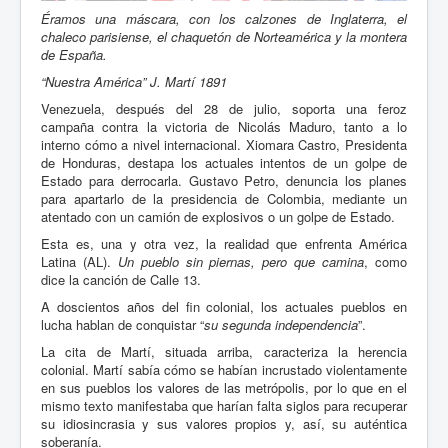
Éramos una máscara, con los calzones de Inglaterra, el
chaleco parisiense, el chaquetón de Norteamérica y la montera
de España.
“Nuestra América” J. Martí 1891
Venezuela, después del 28 de julio, soporta una feroz
campaña contra la victoria de Nicolás Maduro, tanto a lo
interno cómo a nivel internacional. Xiomara Castro, Presidenta
de Honduras, destapa los actuales intentos de un golpe de
Estado para derrocarla. Gustavo Petro, denuncia los planes
para apartarlo de la presidencia de Colombia, mediante un
atentado con un camión de explosivos o un golpe de Estado.
Esta es, una y otra vez, la realidad que enfrenta América
Latina (AL).
Un pueblo sin piernas, pero que camina
, como
dice la canción de Calle 13.
A doscientos años del fin colonial, los actuales pueblos en
lucha hablan de conquistar “
su segunda independencia
”.
La cita de Martí, situada arriba, caracteriza la herencia
colonial. Martí sabía cómo se habían incrustado violentamente
en sus pueblos los valores de las metrópolis, por lo que en el
mismo texto manifestaba que harían falta siglos para recuperar
su idiosincrasia y sus valores propios y, así, su auténtica
soberanía.