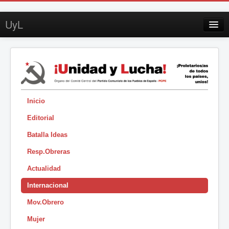
UyL
Contacto
Suscripción
Sobre UyL
Edición impresa
Inicio
Editorial
Buscar
Batalla Ideas
Sesión
Resp.Obreras
|
Actualidad
Internacional
Mov.Obrero
Mujer