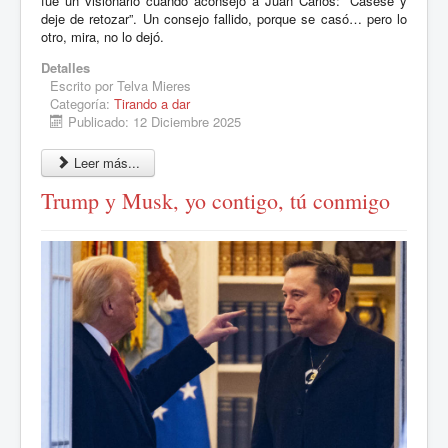
fue un visionario cuando aconsejó a Juan Carlos: “Cásese y
deje de retozar”. Un consejo fallido, porque se casó… pero lo
otro, mira, no lo dejó.
Detalles
Escrito por
Telva Mieres
Categoría:
Tirando a dar
Publicado: 12 Diciembre 2025
Leer más...
Trump y Musk, yo contigo, tú conmigo