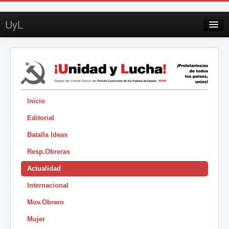
UyL
Contacto
Suscripción
Sobre UyL
Edición impresa
Inicio
Editorial
Buscar
Batalla Ideas
Sesión
Resp.Obreras
|
Actualidad
Internacional
Mov.Obrero
Mujer