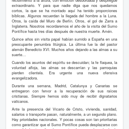
recibimiento a la altura, con emoción desbordada y despliegue
extraordinario. Y para que nadie diga que nos quedamos
cortos, la que se ha montado aquí ha tenido proporciones
bíblicas. Algunos recuerdan la llegada del hombre a la Luna.
Otros, la caída del Muro de Berlín. Otros, el gol de Zarra a
Inglaterra. Nosotros recordaremos el año de la visita del Sumo
Pontífice hasta tres días después de nuestra muerte. Amén.
Quince años sin visita papal habían sumido a España en una
preocupante penumbra litúrgica. La última fue la del pastor
alemán Benedicto XVI. Muchos años dejando a las almas a su
suerte…
Cuando los asuntos del espíritu se descuidan; la fe flaquea, la
voluntad afloja, las almas se descarrían y las parroquias
pierden clientela. Era urgente una nueva ofensiva
evangelizadora.
Durante una semana, Madrid, Catalunya y Canarias se
entregaron con fervor a la recuperación de sus raíces
cristianas. Siempre hemos sido muy de recibir dignatarios
vaticanos.
Ante la presencia del Vicario de Cristo, vivienda, sanidad,
salarios o transporte pasan, naturalmente, a un segundo plano.
Hay prioridades nacionales. Y pocas cosas son tan prioritarias
como garantizar que el Sumo Pontífice pueda desplazarse con