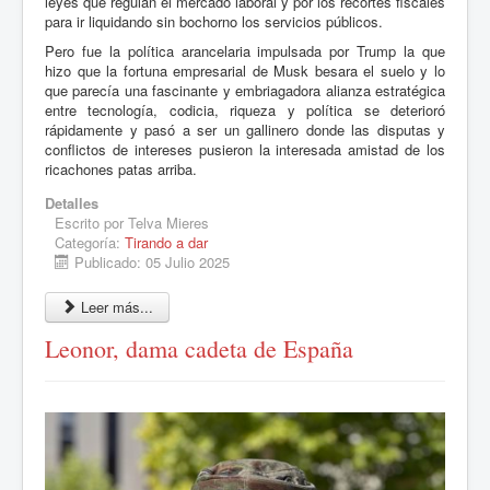
leyes que regulan el mercado laboral y por los recortes fiscales
para ir liquidando sin bochorno los servicios públicos.
Pero fue la política arancelaria impulsada por Trump la que
hizo que la fortuna empresarial de Musk besara el suelo y lo
que parecía una fascinante y embriagadora alianza estratégica
entre tecnología, codicia, riqueza y política se deterioró
rápidamente y pasó a ser un gallinero donde las disputas y
conflictos de intereses pusieron la interesada amistad de los
ricachones patas arriba.
Detalles
Escrito por
Telva Mieres
Categoría:
Tirando a dar
Publicado: 05 Julio 2025
Leer más...
Leonor, dama cadeta de España