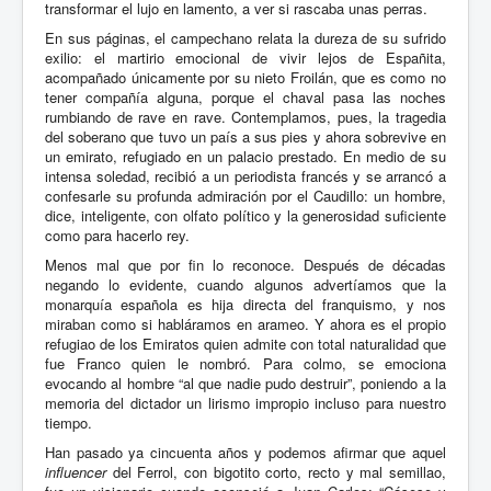
transformar el lujo en lamento, a ver si rascaba unas perras.
En sus páginas, el campechano relata la dureza de su sufrido
exilio: el martirio emocional de vivir lejos de Españita,
acompañado únicamente por su nieto Froilán, que es como no
tener compañía alguna, porque el chaval pasa las noches
rumbiando de rave en rave. Contemplamos, pues, la tragedia
del soberano que tuvo un país a sus pies y ahora sobrevive en
un emirato, refugiado en un palacio prestado. En medio de su
intensa soledad, recibió a un periodista francés y se arrancó a
confesarle su profunda admiración por el Caudillo: un hombre,
dice, inteligente, con olfato político y la generosidad suficiente
como para hacerlo rey.
Menos mal que por fin lo reconoce. Después de décadas
negando lo evidente, cuando algunos advertíamos que la
monarquía española es hija directa del franquismo, y nos
miraban como si habláramos en arameo. Y ahora es el propio
refugiao de los Emiratos quien admite con total naturalidad que
fue Franco quien le nombró. Para colmo, se emociona
evocando al hombre “al que nadie pudo destruir”, poniendo a la
memoria del dictador un lirismo impropio incluso para nuestro
tiempo.
Han pasado ya cincuenta años y podemos afirmar que aquel
influencer
del Ferrol, con bigotito corto, recto y mal semillao,