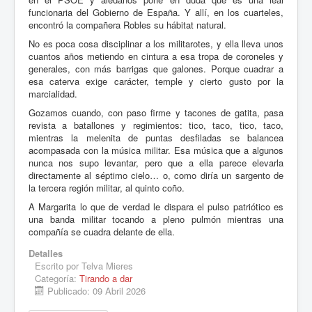
funcionaria del Gobierno de España. Y allí, en los cuarteles,
encontró la compañera Robles su hábitat natural.
No es poca cosa disciplinar a los militarotes, y ella lleva unos
cuantos años metiendo en cintura a esa tropa de coroneles y
generales, con más barrigas que galones. Porque cuadrar a
esa caterva exige carácter, temple y cierto gusto por la
marcialidad.
Gozamos cuando, con paso firme y tacones de gatita, pasa
revista a batallones y regimientos: tico, taco, tico, taco,
mientras la melenita de puntas desfiladas se balancea
acompasada con la música militar. Esa música que a algunos
nunca nos supo levantar, pero que a ella parece elevarla
directamente al séptimo cielo… o, como diría un sargento de
la tercera región militar, al quinto coño.
A Margarita lo que de verdad le dispara el pulso patriótico es
una banda militar tocando a pleno pulmón mientras una
compañía se cuadra delante de ella.
Detalles
Escrito por
Telva Mieres
Categoría:
Tirando a dar
Publicado: 09 Abril 2026