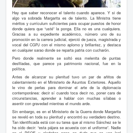
Hay que saber reconocer el talento cuando aparece. Y si de
algo va sobrada Margarita es de talento. La Ministra tiene
méritos y currículum suficientes para ocupar puestos de honor
donde quiera que “usté” la ponga. Ella no es una cualquiera.
Gracias a su expediente académico, número uno de su
promoción en la carrera judicial, ejerció de jueza, magistrada y
vocal del CGPJ con el mismo aplomo y brillantez, y destaca
en cualquier sarao donde se reparta patria con cucharón.
Pero donde realmente se soltó esa melenita de puntas
desfiladas, que parece ya patrimonio nacional, fue en la
política.
Antes de alcanzar su plenitud tuvo un par de añitos de
calentamiento en el Ministerio de Asuntos Exteriores. Aquello
le vino de perlas para dominar el arte de la diplomacia
contemporánea: decir sí cuando toca decir no, poner cara de
circunstancias, aprender a hablar con muchas sílabas o
asentir con gravedad mientras el mundo arde.
Sin embargo, es en el Ministerio de la Guerra donde Margarita
se reveló en toda su plenitud y encontró su verdadero destino.
Tan identificada está con su tarea que al mismo Sánchez se le
ha oído decir: “esta pájara se acuesta con el uniforme”. Nadie
en el PSOE y aledaños pone en duda que es una leal