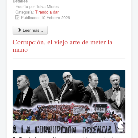
Detalles
Escrito por
Telva Mieres
Categoría:
Tirando a dar
Publicado: 10 Febrero 2026
Leer más...
Corrupción, el viejo arte de meter la
mano