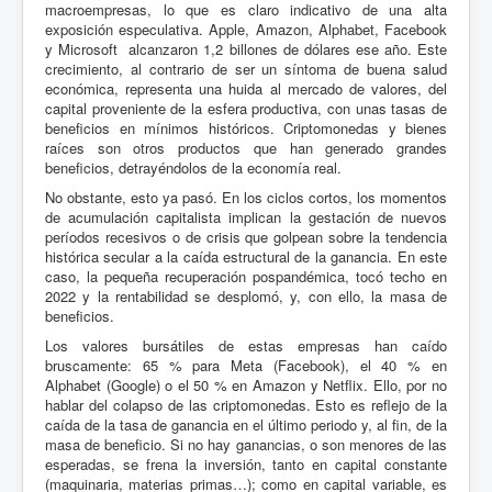
macroempresas, lo que es claro indicativo de una alta
exposición especulativa. Apple, Amazon, Alphabet, Facebook
y Microsoft
alcanzaron 1,2 billones de dólares ese año. Este
crecimiento, al contrario de ser un síntoma de buena salud
económica, representa una huida al mercado de valores, del
capital proveniente de la esfera productiva, con unas tasas de
beneficios en mínimos históricos. Criptomonedas y bienes
raíces son otros productos que han generado grandes
beneficios, detrayéndolos de la economía real.
No obstante, esto ya pasó. En los ciclos cortos, los momentos
de acumulación capitalista implican la gestación de nuevos
períodos recesivos o de crisis que golpean sobre la tendencia
histórica secular a la caída estructural de la ganancia. En este
caso, la pequeña recuperación pospandémica, tocó techo en
2022 y la rentabilidad se desplomó, y, con ello, la masa de
beneficios.
Los valores bursátiles de estas empresas han caído
bruscamente: 65 % para Meta (Facebook), el 40 % en
Alphabet (Google) o el 50 % en Amazon y Netflix. Ello, por no
hablar del colapso de las criptomonedas. Esto es reflejo de la
caída de la tasa de ganancia en el último periodo y, al fin, de la
masa de beneficio. Si no hay ganancias, o son menores de las
esperadas, se frena la inversión, tanto en capital constante
(maquinaria, materias primas…); como en capital variable, es