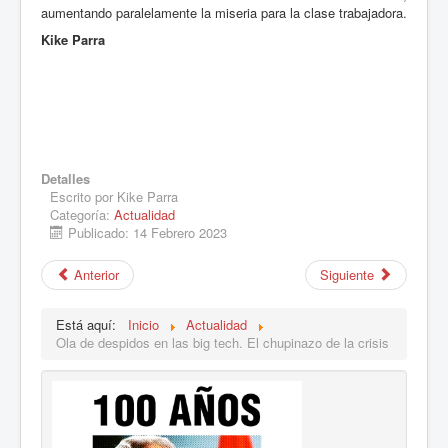
aumentando paralelamente la miseria para la clase trabajadora.
Kike Parra
Detalles
Escrito por
Kike Parra
Categoría:
Actualidad
Publicado: 14 Febrero 2023
Anterior
Siguiente
Está aquí:
Inicio
Actualidad
Ola de despidos en las big tech. El chupinazo de la crisis