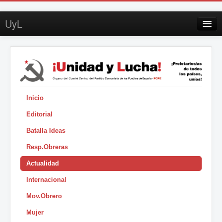
UyL
Contacto
Suscripción
Sobre UyL
Edición impresa
Inicio
Editorial
Buscar
Batalla Ideas
Sesión
Resp.Obreras
|
Actualidad
Internacional
Mov.Obrero
Mujer