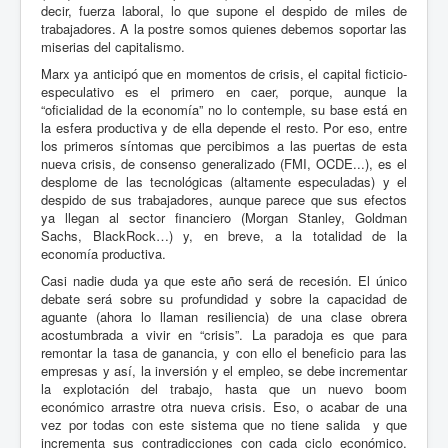
decir, fuerza laboral, lo que supone el despido de miles de
trabajadores. A la postre somos quienes debemos soportar las
miserias del capitalismo.
Marx ya anticipó que en momentos de crisis, el capital ficticio-
especulativo es el primero en caer, porque, aunque la
“oficialidad de la economía” no lo contemple, su base está en
la esfera productiva y de ella depende el resto. Por eso, entre
los primeros síntomas que percibimos a las puertas de esta
nueva crisis, de consenso generalizado (FMI, OCDE...), es el
desplome de las tecnológicas (altamente especuladas) y el
despido de sus trabajadores, aunque parece que sus efectos
ya llegan al sector financiero (Morgan Stanley, Goldman
Sachs, BlackRock…) y, en breve, a la totalidad de la
economía productiva.
Casi nadie duda ya que este año será de recesión. El único
debate será sobre su profundidad y sobre la capacidad de
aguante (ahora lo llaman resiliencia) de una clase obrera
acostumbrada a vivir en “crisis”. La paradoja es que para
remontar la tasa de ganancia, y con ello el beneficio para las
empresas y así, la inversión y el empleo, se debe incrementar
la explotación del trabajo, hasta que un nuevo boom
económico arrastre otra nueva crisis. Eso, o acabar de una
vez por todas con este sistema que no tiene salida
y que
incrementa sus contradicciones con cada ciclo económico,