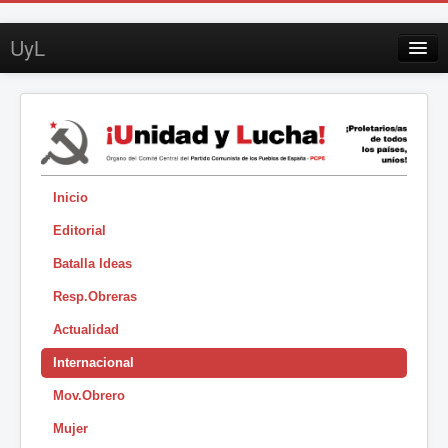
UyL
Contacto
Suscripción
Sobre UyL
Edición impresa
Inicio
Editorial
Buscar
Batalla Ideas
Sesión
Resp.Obreras
|
Actualidad
Internacional
Mov.Obrero
Mujer