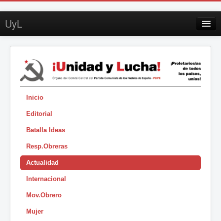
UyL
Contacto
Suscripción
Sobre UyL
Edición impresa
Inicio
Editorial
Buscar
Batalla Ideas
Sesión
Resp.Obreras
|
Actualidad
Internacional
Mov.Obrero
Mujer