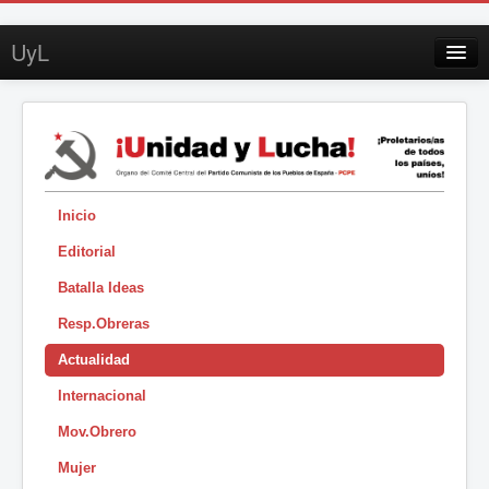
UyL
Contacto
Suscripción
Sobre UyL
Edición impresa
Inicio
Editorial
Buscar
Batalla Ideas
Sesión
Resp.Obreras
|
Actualidad
Internacional
Mov.Obrero
Mujer