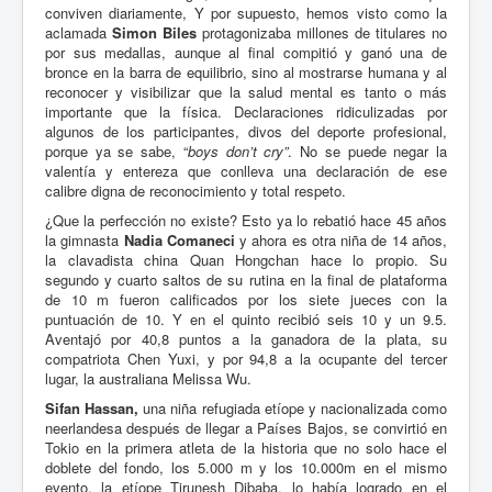
conviven diariamente, Y por supuesto, hemos visto como la
aclamada
Simon Biles
protagonizaba millones de titulares no
por sus medallas, aunque al final compitió y ganó una de
bronce en la barra de equilibrio, sino al mostrarse humana y al
reconocer y visibilizar que la salud mental es tanto o más
importante que la física. Declaraciones ridiculizadas por
algunos de los participantes, divos del deporte profesional,
porque ya se sabe, “
boys don’t cry”
. No se puede negar la
valentía y entereza que conlleva una declaración de ese
calibre digna de reconocimiento y total respeto.
¿Que la perfección no existe? Esto ya lo rebatió hace 45 años
la gimnasta
Nadia Comaneci
y ahora es otra niña de 14 años,
la clavadista china Quan Hongchan hace lo propio. Su
segundo y cuarto saltos de su rutina en la final de plataforma
de 10 m fueron calificados por los siete jueces con la
puntuación de 10. Y en el quinto recibió seis 10 y un 9.5.
Aventajó por 40,8 puntos a la ganadora de la plata, su
compatriota Chen Yuxi, y por 94,8 a la ocupante del tercer
lugar, la australiana Melissa Wu.
Sifan Hassan,
una niña refugiada etíope y nacionalizada como
neerlandesa después de llegar a Países Bajos, se convirtió en
Tokio en la primera atleta de la historia que no solo hace el
doblete del fondo, los 5.000 m y los 10.000m en el mismo
evento, la etíope Tirunesh Dibaba, lo había logrado en el