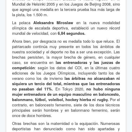
Mundial de Helsinki 2005 y en los Juegos de Beijing 2008, sino
que agregó una medalla en la tercera prueba lisa más larga de
la pista, los 1.500 m.
La polaca
Aleksandra Miroslaw
en la nueva modalidad
olímpica de escalada deportiva, estableció un nuevo récord
mundial de velocidad, con
6,84 segundos.
Ahora bien, por desgracia no es medalla todo lo que reluce. El
patriarcado continúa muy presente en todos los ámbitos de
nuestra sociedad y el deporte no iba a ser una excepción. Las
brechas persisten, la mayor brecha de género, en cualquier
caso, se encuentra en
las entrenadoras y las juezas de
competición
: según los datos del COI, en la últimas cuatro
ediciones de los Juegos Olímpicos, incluyendo tanto los de
verano como los de invierno
las árbitras no alcanzaban ni
siquiera un tercio del total, mientras que las entrenadoras
no pasaban del 11%.
En Tokyo 2020,
no hubo ninguna
mujer entrenadora de un equipo masculino en baloncesto,
balonmano, fútbol, voleibol, hockey hierba ni rugby.
Por el
contrario, en baloncesto femenino, siete de los doce técnicos
principales serán hombres y en balonmano femenino, serán
once de doce hombres.
Otras brechas son la maternidad o la equipación. Numerosas
deportistas han denunciado como han sido apartadas y