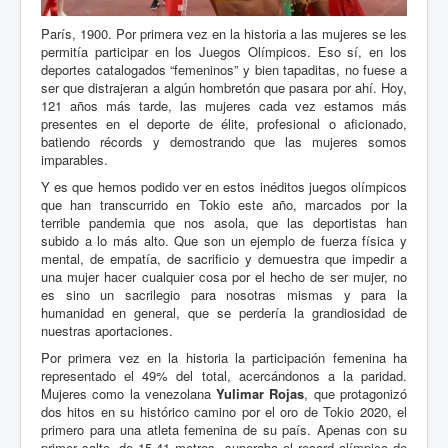
París, 1900. Por primera vez en la historia a las mujeres se les
permitía participar en los Juegos Olímpicos. Eso sí, en los
deportes catalogados “femeninos” y bien tapaditas, no fuese a
ser que distrajeran a algún hombretón que pasara por ahí. Hoy,
121 años más tarde, las mujeres cada vez estamos más
presentes en el deporte de élite, profesional o aficionado,
batiendo récords y demostrando que las mujeres somos
imparables.
Y es que hemos podido ver en estos inéditos juegos olímpicos
que han transcurrido en Tokio este año, marcados por la
terrible pandemia que nos asola, que las deportistas han
subido a lo más alto. Que son un ejemplo de fuerza física y
mental, de empatía, de sacrificio y demuestra que impedir a
una mujer hacer cualquier cosa por el hecho de ser mujer, no
es sino un sacrilegio para nosotras mismas y para la
humanidad en general, que se perdería la grandiosidad de
nuestras aportaciones.
Por primera vez en la historia la participación femenina ha
representado el 49% del total, acercándonos a la paridad.
Mujeres como la venezolana
Yulimar Rojas
, que protagonizó
dos hitos en su histórico camino por el oro de Tokio 2020, el
primero para una atleta femenina de su país. Apenas con su
primer salto, de 15,41 metros, superaba el record olímpico de