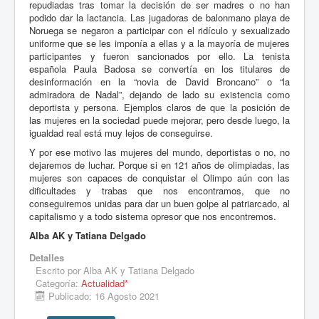
repudiadas tras tomar la decisión de ser madres o no han
podido dar la lactancia. Las jugadoras de balonmano playa de
Noruega se negaron a participar con el ridículo y sexualizado
uniforme que se les imponía a ellas y a la mayoría de mujeres
participantes y fueron sancionados por ello. La tenista
española Paula Badosa se convertía en los titulares de
desinformación en la “novia de David Broncano” o “la
admiradora de Nadal”, dejando de lado su existencia como
deportista y persona. Ejemplos claros de que la posición de
las mujeres en la sociedad puede mejorar, pero desde luego, la
igualdad real está muy lejos de conseguirse.
Y por ese motivo las mujeres del mundo, deportistas o no, no
dejaremos de luchar. Porque si en 121 años de olimpiadas, las
mujeres son capaces de conquistar el Olimpo aún con las
dificultades y trabas que nos encontramos, que no
conseguiremos unidas para dar un buen golpe al patriarcado, al
capitalismo y a todo sistema opresor que nos encontremos.
Alba AK y Tatiana Delgado
Detalles
Escrito por
Alba AK y Tatiana Delgado
Categoría:
Actualidad*
Publicado: 16 Agosto 2021