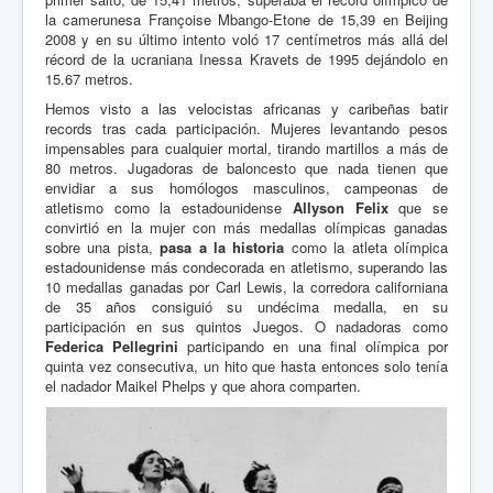
la camerunesa Françoise Mbango-Etone de 15,39 en Beijing
2008 y en su último intento voló 17 centímetros más allá del
récord de
la ucraniana Inessa Kravets de 1995 dejándolo en
15.67 metros.
Hemos visto a las velocistas africanas y caribeñas batir
records tras cada participación. Mujeres levantando pesos
impensables para cualquier mortal, tirando martillos a más de
80 metros. Jugadoras de baloncesto que nada tienen que
envidiar a sus homólogos masculinos, campeonas de
atletismo como la estadounidense
Allyson Felix
que se
convirtió en la mujer con más medallas olímpicas ganadas
sobre una pista,
pasa a la historia
como la atleta olímpica
estadounidense más condecorada en atletismo, superando las
10 medallas ganadas por Carl Lewis, la corredora californiana
de 35 años consiguió su undécima medalla, en su
participación en sus quintos Juegos. O nadadoras como
Federica Pellegrini
participando en una final olímpica por
quinta vez consecutiva, un hito que hasta entonces solo tenía
el nadador Maikel Phelps y que ahora comparten.