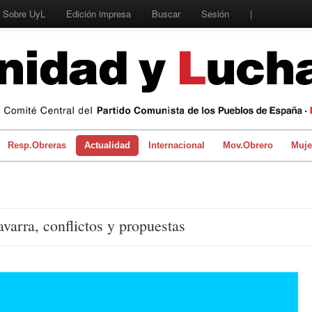
Sobre UyL
Edición impresa
Buscar
Sesión
|
Resp.Obreras
Actualidad
Internacional
Mov.Obrero
Muje
avarra, conflictos y propuestas