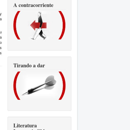
A contracorriente
y
a
su
la
o
os
s
Tirando a dar
Literatura