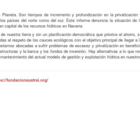
 Planeta. Son tiempos de incremento y profundización en la privatización 
los países del norte como del sur. Este informe denuncia la situación de l
an capital de los recursos hídricos en Navarra.
e nuestra tierra y sin un planificación democrática que priorice el ahorro, 
s al respeto de los cauces ecológicos con el objetivo principal de llegar a 
 estamos abocadas a sufrir problemas de escasez y privatización en benefici
structoras y la banca y los fondos de inversión. Hay alternativas a lo que n
mantenimiento del actual modelo de gestión y explotación hídrica en nuestro
ps://fundacionsustrai.org/