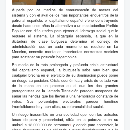
Aupada por los medios de comunicación de masas del
sistema y con el aval de los más importantes encuentros de la
patronal española, el capitalismo español viene construyendo
desde hace unos años la alternativa a un mastodóntico Partido
Popular con dificultades para ejercer el liderazgo social que le
requiere el sistema. La oligarquía española, la que en la
dictadura de clase burguesa determina el consejo de
administración que en cada momento se requiere en La
Moncloa, necesita mantener importantes consensos sociales
para sostener su posición hegemónica.
En medio de la más prolongada y profunda crisis estructural
del capitalismo español, la burguesía sabe muy bien que
cualquier brecha en el ejercicio de su dominación puede poner
en riesgo su posición. Crisis económica y crisis de estado van
de la mano en un proceso en el que los dos grandes
protagonistas de la llamada Transición parecen incapaces de
sanar las heridas que los llevan a una hemorragia constante de
votos. Sus porcentajes electorales parecen hundirse
irremisiblemente y, con ellos, su referencialidad social.
Un riesgo inasumible en una sociedad que, con las actuales
tasas de paro y precariedad, sitúa en la pobreza o en su
umbral a 13.000.000 de personas
1
y donde para sobrevivir, la
clase dominante se ve obligada a jugar decididamente y a la