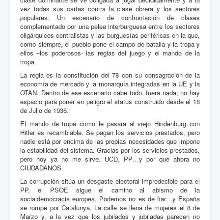
vez todas sus cartas contra la clase obrera y los sectores
populares. Un escenario de confrontación de clases
complementado por una pelea interburguesa entre los sectores
oligárquicos centralistas y las burguesías periféricas en la que,
como siempre, el pueblo pone el campo de batalla y la tropa y
ellos –los poderosos- las reglas del juego y el mando de la
tropa.
La regla es la constitución del 78 con su consagración de la
economía de mercado y la monarquía integradas en la UE y la
OTAN. Dentro de ese escenario cabe todo, fuera nada; no hay
espacio para poner en peligro el status construido desde el 18
de Julio de 1936.
El mando de tropa como le pasara al viejo Hindenburg con
Hitler es recambiable. Se pagan los servicios prestados, pero
nadie está por encima de las propias necesidades que impone
la estabilidad del sistema. Gracias por los servicios prestados,
pero hoy ya no me sirve. UCD, PP…y por qué ahora no
CIUDADANOS.
La corrupción sitúa un desgaste electoral impredecible para el
PP, el PSOE sigue el camino al abismo de la
socialdemocracia europea, Podemos no es de fiar…y España
se rompe por Catalunya. La calle se llena de mujeres el 8 de
Marzo y, a la vez que los jubilados y jubiladas parecen no