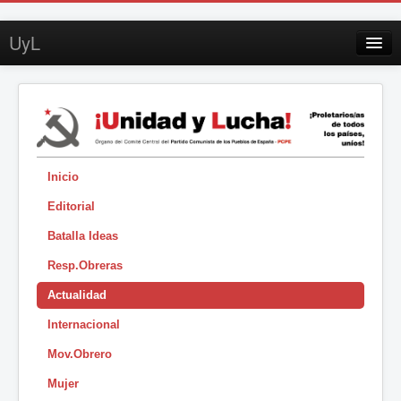
UyL
Contacto
Suscripción
Sobre UyL
Edición impresa
Inicio
Editorial
Buscar
Batalla Ideas
Sesión
Resp.Obreras
|
Actualidad
Internacional
Mov.Obrero
Mujer