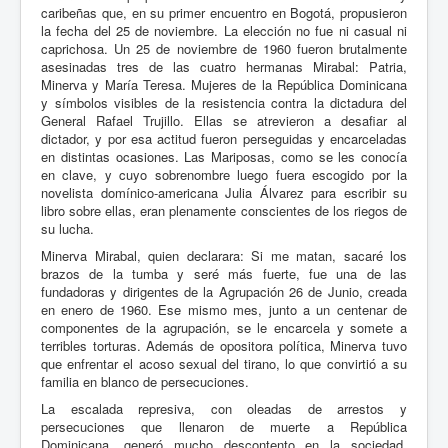
caribeñas que, en su primer encuentro en Bogotá, propusieron
la fecha del 25 de noviembre. La elección no fue ni casual ni
caprichosa. Un 25 de noviembre de 1960 fueron brutalmente
asesinadas tres de las cuatro hermanas Mirabal: Patria,
Minerva y María Teresa. Mujeres de la República Dominicana
y símbolos visibles de la resistencia contra la dictadura del
General Rafael Trujillo. Ellas se atrevieron a desafiar al
dictador, y por esa actitud fueron perseguidas y encarceladas
en distintas ocasiones. Las Mariposas, como se les conocía
en clave, y cuyo sobrenombre luego fuera escogido por la
novelista domínico-americana Julia Álvarez para escribir su
libro sobre ellas, eran plenamente conscientes de los riegos de
su lucha.
Minerva Mirabal, quien declarara: Si me matan, sacaré los
brazos de la tumba y seré más fuerte, fue una de las
fundadoras y dirigentes de la Agrupación 26 de Junio, creada
en enero de 1960. Ese mismo mes, junto a un centenar de
componentes de la agrupación, se le encarcela y somete a
terribles torturas. Además de opositora política, Minerva tuvo
que enfrentar el acoso sexual del tirano, lo que convirtió a su
familia en blanco de persecuciones.
La escalada represiva, con oleadas de arrestos y
persecuciones que llenaron de muerte a República
Dominicana, generó mucho descontento en la sociedad.