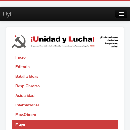
UyL
Contacto
Suscripción
Sobre UyL
Edición impresa
Inicio
Editorial
Buscar
Batalla Ideas
Sesión
Resp.Obreras
|
Actualidad
Internacional
Mov.Obrero
Mujer