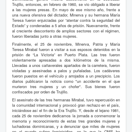
Trujillo, entonces, en febrero de 1960, se vio obligado a liberar
a las mujeres presas. En mayo de ese mismo año, frente a
una nueva ofensiva del dictador, Minerva y su hermana María
Teresa fueron enjuiciadas por “atentar contra la seguridad del
Estado” y condenadas a 5 años de prisión. Nuevamente, frente
al creciente descontento de amplios sectores con el régimen,
fueron liberadas junto a otras mujeres.
Finalmente, el 25 de noviembre, Minerva, Patria y María
Teresa Mirabal fueron a visitar a sus esposos detenidos en la
prisión de “La Victoria” en Puerto Plata. Las tres fueron
violentamente apresadas a dos kilómetros de la misma.
Llevadas a unos cañaverales apartados de la carretera, fueron
violadas y asesinadas a palos y puñaladas. Los cadáveres
fueron puestos en el vehículo y arrojados a un precipicio. Los
diarios publicaron la noticia como "un accidente en el que
murieron tres mujeres y un chofer". Sus bienes fueron
confiscados por orden de Trujillo.
El asesinato de las tres hermanas Mirabal, tuvo repercusión en
la comunidad internacional y provocó gran rechazo en el país,
iniciándose así el fin de la Era Trujillo. Y, desde el lejano 1981,
cada 25 de noviembre dedicamos la jornada a conmemorar la
memoria y reconocimiento de estas tres grandes mujeres y
luchadoras dominicanas, y a denunciar que miles de mujeres
en el mundo sufren feminicidios, en lo que la OMS ha