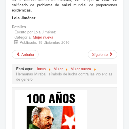
calificado de problema de salud mundial de proporciones
epidémicas.
Lola Jiménez
Detalles
Escrito por
Lola Jiménez
Categoría:
Mujer nueva
Publicado: 19 Diciembre 2016
Anterior
Siguiente
Está aquí:
Inicio
Mujer
Mujer nueva
Hermanas Mirabal, símbolo de lucha contra las violencias
de género