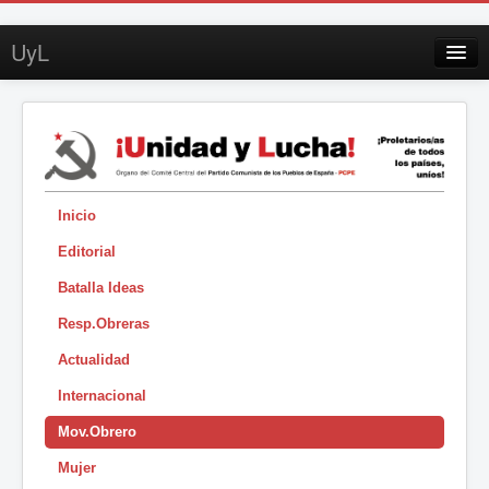
UyL
Contacto
Suscripción
Sobre UyL
Edición impresa
Inicio
Editorial
Buscar
Batalla Ideas
Sesión
Resp.Obreras
|
Actualidad
Internacional
Mov.Obrero
Mujer