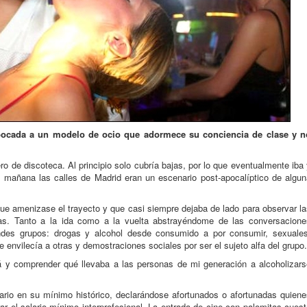
abocada a un modelo de ocio que adormece su conciencia de clase y n
o de discoteca. Al principio solo cubría bajas, por lo que eventualmente iba
a mañana las calles de Madrid eran un escenario post-apocalíptico de algun
 que amenizase el trayecto y que casi siempre dejaba de lado para observar l
ras. Tanto a la ida como a la vuelta abstrayéndome de las conversacione
andes grupos: drogas y alcohol desde consumido a por consumir, sexuales
envilecía a otras y demostraciones sociales por ser el sujeto alfa del grupo.
á y comprender qué llevaba a las personas de mi generación a alcoholizars
lario en su mínimo histórico, declarándose afortunados o afortunadas quien
rar el salario mínimo interprofesional. La entrada de cine con palomitas cues