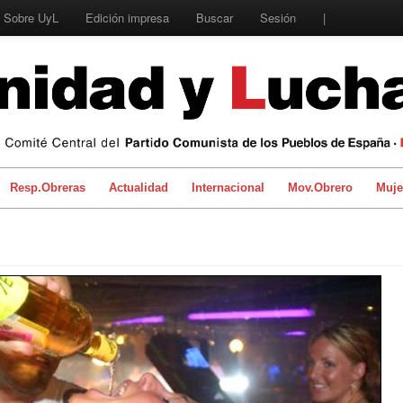
Sobre UyL
Edición impresa
Buscar
Sesión
|
Resp.Obreras
Actualidad
Internacional
Mov.Obrero
Muje