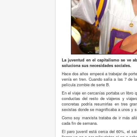
La juventud en el capitalismo se ve 
soluciona sus necesidades sociales.
Hace dos años empecé a trabajar de porter
venía en tren. Cuando salía a las 7 de l
película zombie de serie B.
En el viaje en cercanías portaba un libro
conductas del resto de viajeros y viaje
concretas podría resumirlas en tres gr
sexistas donde se magnificaba a unos y se 
Como soy marxista trataba de ir más all
cada fin de semana.
El paro juvenil está cerca del 60%, el sa
llegan ya no a ser mileuristas si no a cob