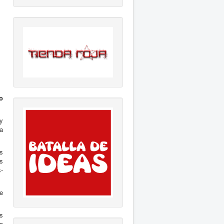
o
 y
a
as
s
-
e
es
ta