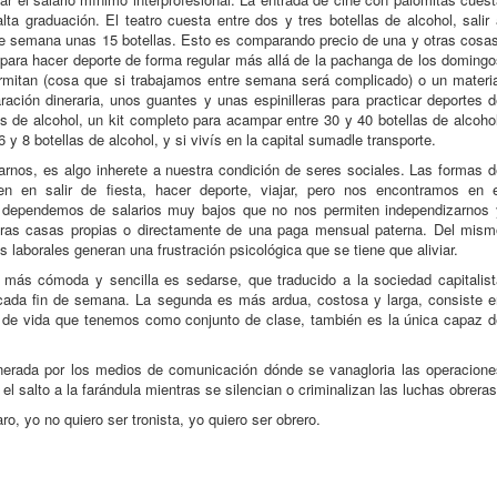
ta graduación. El teatro cuesta entre dos y tres botellas de alcohol, salir
de semana unas 15 botellas. Esto es comparando precio de una y otras cosas
ara hacer deporte de forma regular más allá de la pachanga de los domingo
rmitan (cosa que si trabajamos entre semana será complicado) o un materia
ción dineraria, unos guantes y unas espinilleras para practicar deportes d
 de alcohol, un kit completo para acampar entre 30 y 40 botellas de alcoho
y 8 botellas de alcohol, y si vivís en la capital sumadle transporte.
nos, es algo inherete a nuestra condición de seres sociales. Las formas d
en en salir de fiesta, hacer deporte, viajar, pero nos encontramos en e
l dependemos de salarios muy bajos que no nos permiten independizarnos 
tras casas propias o directamente de una paga mensual paterna. Del mism
s laborales generan una frustración psicológica que se tiene que aliviar.
a más cómoda y sencilla es sedarse, que traducido a la sociedad capitalist
cada fin de semana. La segunda es más ardua, costosa y larga, consiste e
s de vida que tenemos como conjunto de clase, también es la única capaz d
enerada por los medios de comunicación dónde se vanagloria las operacione
el salto a la farándula mientras se silencian o criminalizan las luchas obreras
o, yo no quiero ser tronista, yo quiero ser obrero.