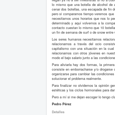
lo mismo que una botella de alcohol de al
cenar dos botellas, una escapada de fin 
pero si comparamos tiempo veremos que p
necesitamos unos horarios que nos lo pe
determinado y aquí volvemos a la compara
contacto cuestan lo mismo que 10 botellas
un fin de semana de surf o de snow entre 6 
Los seres humanos necesitamos relacionar
relacionarnos a través del ocio consist
capitalismo con una situación en la cua
relacionarnos con otros jóvenes en nues
modo el bajo salario junto a las condicione
Para aliviarla hay dos formas, la primer
consiste en emborracharse y/o drogarse 
organizarse para cambiar las condicione
solucionar el problema realmente.
Para finalizar no olvidemos la opinión g
estéticas y los ciclos hormonales para dar 
Pero a mí si me dejan escoger lo tengo clar
Pedro Pérez
Detalles