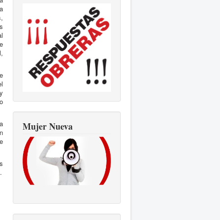
 a
,
s
l
e
l,
e
l
y
o
a
Mujer Nueva
n
e
s
.