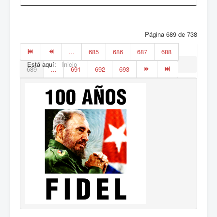
Página 689 de 738
...
685
686
687
688
Está aquí:
Inicio
689
...
691
692
693