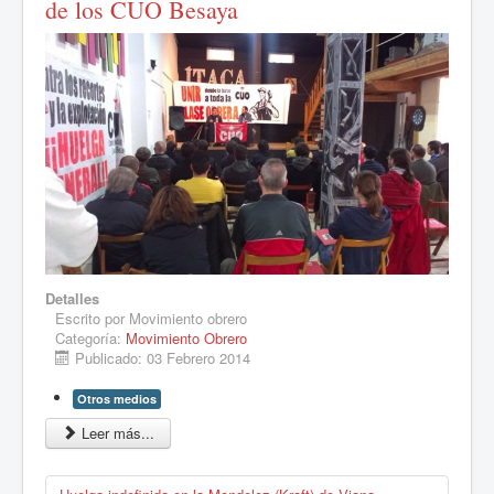
de los CUO Besaya
Detalles
Escrito por
Movimiento obrero
Categoría:
Movimiento Obrero
Publicado: 03 Febrero 2014
Otros medios
Leer más...