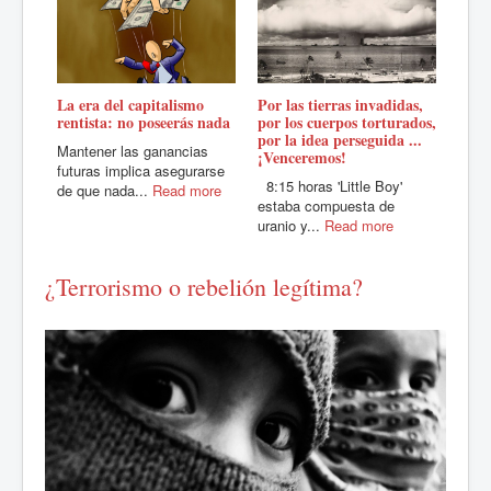
Por las tierras invadidas,
La era del capitalismo
Solo 
por los cuerpos torturados,
rentista: no poseerás nada
pueb
por la idea perseguida ...
Mantener las ganancias
Arde
¡Venceremos!
futuras implica asegurarse
aban
8:15 horas 'Little Boy'
de que nada...
Read more
nos 
estaba compuesta de
uranio y...
Read more
¿Terrorismo o rebelión legítima?