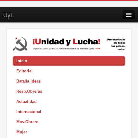
UyL
Contacto
Suscripción
Sobre UyL
Edición impresa
Inicio
Editorial
Buscar
Batalla Ideas
Sesión
Resp.Obreras
|
Actualidad
Internacional
Mov.Obrero
Mujer